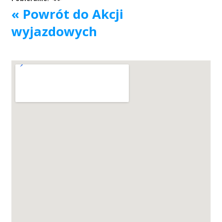
« Powrót do Akcji
Akcje wyjazdowe
wyjazdowych
Krwiodawcy
Szpitale
Szkolenia
Badania