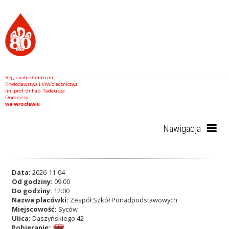
Regionalne Centrum
Krwiodawstwa i Krwiolecznictwa
im. prof. dr hab. Tadeusza
Dorobisza
we Wrocławiu
Nawigacja
Start
Data:
2026-11-04
Od godziny:
09:00
Do godziny:
12:00
Nazwa placówki:
Zespół Szkół Ponadpodstawowych
RCKiK
Miejscowość:
Syców
Ulica:
Daszyńskiego 42
Pobieranie: