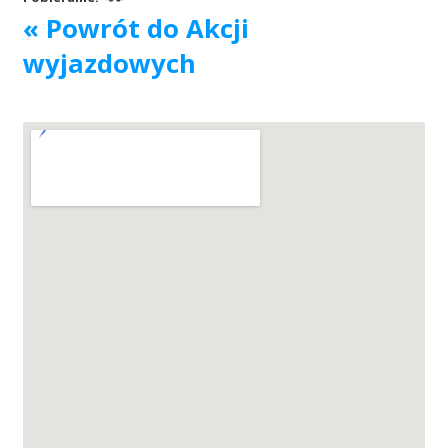
« Powrót do Akcji
Akcje wyjazdowe
wyjazdowych
Krwiodawcy
Szpitale
Szkolenia
Badania