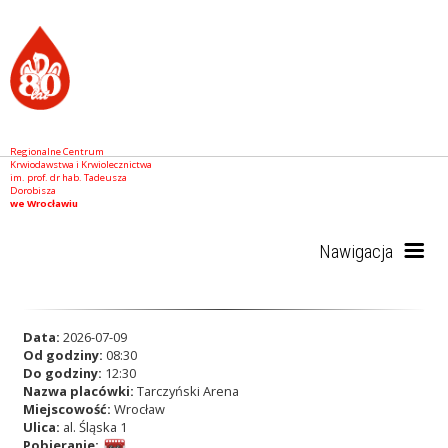
Regionalne Centrum
Krwiodawstwa i Krwiolecznictwa
im. prof. dr hab. Tadeusza
Dorobisza
we Wrocławiu
Nawigacja
Start
Data:
2026-07-09
Od godziny:
08:30
Do godziny:
12:30
Nazwa placówki:
Tarczyński Arena
RCKiK
Miejscowość:
Wrocław
Ulica:
al. Śląska 1
Pobieranie: