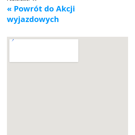
« Powrót do Akcji
Akcje wyjazdowe
wyjazdowych
Krwiodawcy
Szpitale
Szkolenia
Badania