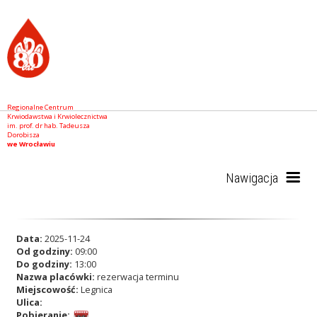
Regionalne Centrum
Krwiodawstwa i Krwiolecznictwa
im. prof. dr hab. Tadeusza
Dorobisza
we Wrocławiu
Nawigacja
Start
Data:
2025-11-24
Od godziny:
09:00
Do godziny:
13:00
Nazwa placówki:
rezerwacja terminu
RCKiK
Miejscowość:
Legnica
Ulica:
Pobieranie: