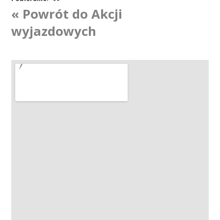
« Powrót do Akcji
Akcje wyjazdowe
wyjazdowych
Krwiodawcy
Szpitale
Szkolenia
Badania