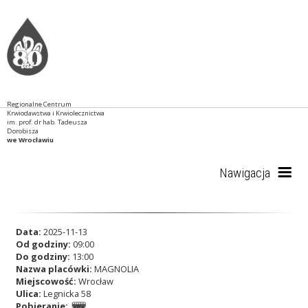
Regionalne Centrum
Krwiodawstwa i Krwiolecznictwa
im. prof. dr hab. Tadeusza
Dorobisza
we Wrocławiu
Nawigacja
Start
Data:
2025-11-13
Od godziny:
09:00
Do godziny:
13:00
Nazwa placówki:
MAGNOLIA
RCKiK
Miejscowość:
Wrocław
Ulica:
Legnicka 58
Pobieranie: