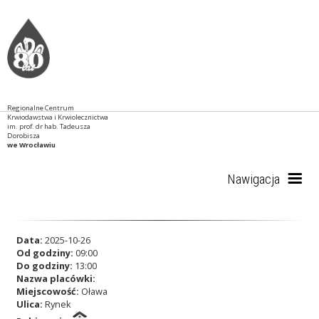
Regionalne Centrum
Krwiodawstwa i Krwiolecznictwa
im. prof. dr hab. Tadeusza
Dorobisza
we Wrocławiu
Nawigacja
Start
Data:
2025-10-26
Od godziny:
09:00
Do godziny:
13:00
Nazwa placówki:
RCKiK
Miejscowość:
Oława
Ulica:
Rynek