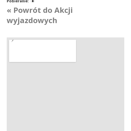
Pobieranie:
« Powrót do Akcji
Akcje wyjazdowe
wyjazdowych
Krwiodawcy
Szpitale
Szkolenia
Badania