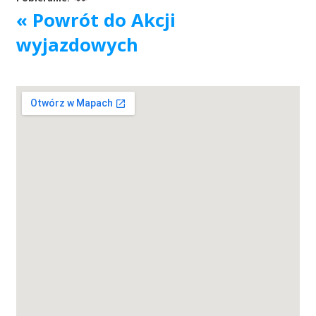
« Powrót do Akcji
Akcje wyjazdowe
wyjazdowych
Krwiodawcy
Szpitale
Szkolenia
Badania