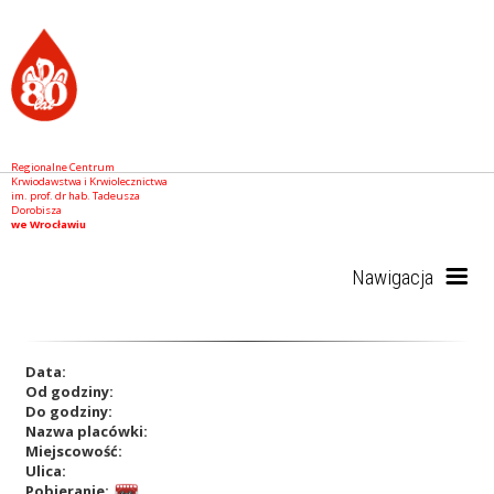
Regionalne Centrum
Krwiodawstwa i Krwiolecznictwa
im. prof. dr hab. Tadeusza
Dorobisza
we Wrocławiu
Nawigacja
Start
Data:
Od godziny:
Do godziny:
Nazwa placówki:
RCKiK
Miejscowość:
Ulica:
Pobieranie: