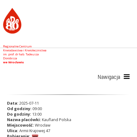
Regionalne Centrum
Krwiodawstwa i Krwiolecznictwa
im. prof. dr hab. Tadeusza
Dorobisza
we Wrocławiu
Nawigacja
Start
Data:
2025-07-11
Od godziny:
09:00
Do godziny:
13:00
Nazwa placówki:
Kaufland Polska
RCKiK
Miejscowość:
Wrocław
Ulica:
Armii Krajowej 47
Pobieranie: