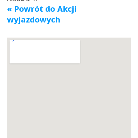
« Powrót do Akcji
Akcje wyjazdowe
wyjazdowych
Krwiodawcy
Szpitale
Szkolenia
Badania