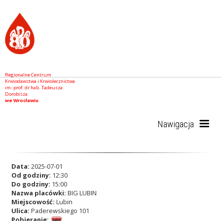
Regionalne Centrum
Krwiodawstwa i Krwiolecznictwa
im. prof. dr hab. Tadeusza
Dorobisza
we Wrocławiu
Nawigacja
Start
Data:
2025-07-01
Od godziny:
12:30
Do godziny:
15:00
Nazwa placówki:
BIG LUBIN
RCKiK
Miejscowość:
Lubin
Ulica:
Paderewskiego 101
Pobieranie: