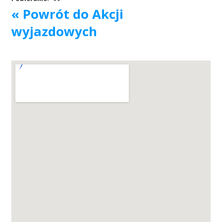
« Powrót do Akcji
Akcje wyjazdowe
wyjazdowych
Krwiodawcy
Szpitale
Szkolenia
Badania