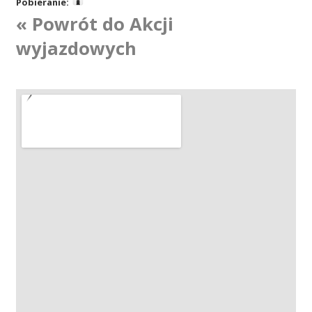
Pobieranie:
« Powrót do Akcji
Akcje wyjazdowe
wyjazdowych
Krwiodawcy
Szpitale
Szkolenia
Badania