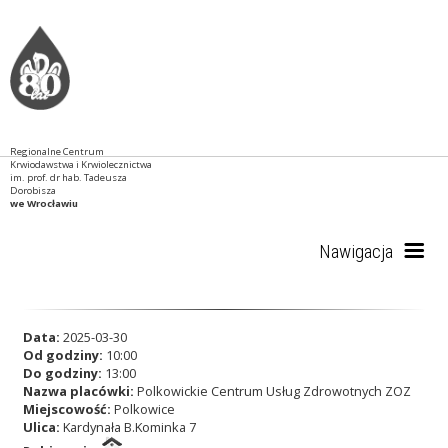
Regionalne Centrum
Krwiodawstwa i Krwiolecznictwa
im. prof. dr hab. Tadeusza
Dorobisza
we Wrocławiu
Nawigacja
Start
Data:
2025-03-30
Od godziny:
10:00
Do godziny:
13:00
Nazwa placówki:
Polkowickie Centrum Usług Zdrowotnych ZOZ
RCKiK
Miejscowość:
Polkowice
Ulica:
Kardynała B.Kominka 7